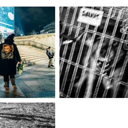
2017
2013
Aux 
Love me
amps 
Rita – 
allyday
Roman no
diapart, 10 décembre
Pour les Grands Magasins
2017