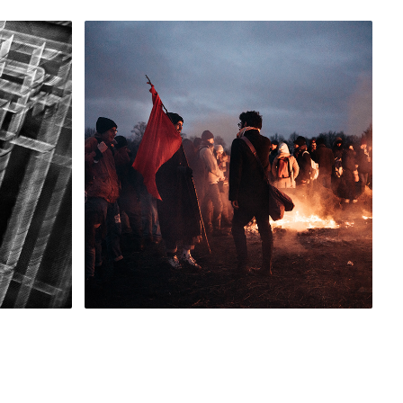
2018
 
Notre-
Dame-des-
ir
Landes
 de La
Portfolio Mediapart, 10 février 2018