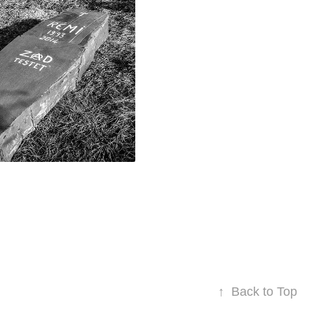
2014
ivens
ediapart, 3 novembre
2014
↑
Back to Top