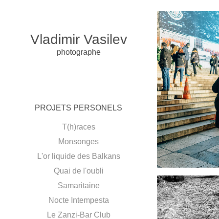
Vladimir Vasilev
photographe
Ch
d’H
PROJETS PERSONELS
T(h)races
Portfolio Me
Monsonges
L'or liquide des Balkans
Quai de l'oubli
Samaritaine
Nocte Intempesta
Le Zanzi-Bar Club