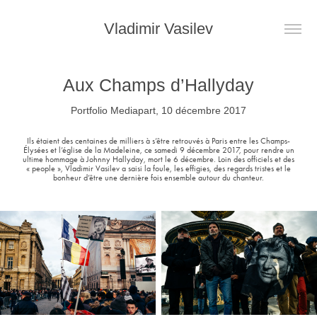
Vladimir Vasilev
Aux Champs d’Hallyday
Portfolio Mediapart, 10 décembre 2017
Ils étaient des centaines de milliers à s’être retrouvés à Paris entre les Champs-
Élysées et l’église de la Madeleine, ce samedi 9 décembre 2017, pour rendre un
ultime hommage à Johnny Hallyday, mort le 6 décembre. Loin des officiels et des
« people », Vladimir Vasilev a saisi la foule, les effigies, des regards tristes et le
bonheur d’être une dernière fois ensemble autour du chanteur.